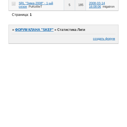
SRL "Зима-2008" - 1-ый
2008-03-14
5
185
сезон
PuKoIIIeT
16:08:06
migatron
Страница:
1
»
ФОРУМ КЛАНА "SKEF"
»
Статистика Лиги
создать форум