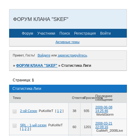
ФОРУМ КЛАНА "SKEF"
Форум
Участники
Поиск
Регистрация
Войти
Активные темы
Привет, Гость!
Войдите
или
зарегистрируйтесь
.
»
ФОРУМ КЛАНА "SKEF"
»
Статистика Лиги
Страница:
1
Статистика Лиги
Последнее
Тема
Ответов
Просмотров
сообщение
2009-06-08
2-ой Сезон
PuKoIIIeT
[
1
2
]
38
935
14:25:46
WorldStorm
2008-03-21
SRL - 1-ый сезон
PuKoIIIeT
60
1201
22:09:16
[
1
2
3
]
GaMeR_2008Live