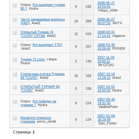
2008-06-27
Опрос:
Кто выиграет турнир
8
192
19:59:55
80 ?
Hydra
hAppy_n00b-
Часто задаваемые вопросы
2008-06-27
18
268
(FAQ)
ArietZ
00:07:53
XKITX
Открытый Турнир 76
2008-03-31
11
419
"СОЛО" СЕТКА
ArietZ
17:14:41
migatron
Опрос:
Кто выиграет Т76?
2008-03-30
9
257
ArietZ
19:26:40
PIONER
2007-11-25
Турнир 72 соло
I-Want-
2
136
19:00:11
Peace
Mr.G]T]A2
Статистика и итоги Турнира
2007-10-14
16
325
69 "СОЛО"
ArietZ
13:28:12
ArietZ
ОТКРЫТЫЙ ТУРНИР 69
2007-10-01
5
158
"СОЛО"
ArietZ
10:55:03
Hydra
2007-09-30
Опрос:
Кто победит на
9
224
14:32:45
турнире ?
Hydra
VladimirPutin
2007-01-09
Косается открытых
6
124
18:29:48
турниров
porno_slonik
Sam_Fisher
Страница:
1