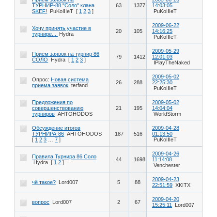
ТУРНИР-88 "Соло" клана
63
1377
14:03:05
SKEF!
PuKoIIIeT
[
1
2
3
]
PuKoIIIeT
2009-06-22
Хочу принять участие в
20
105
14:16:25
турнире...
Hydra
PuKoIIIeT
2009-05-29
Прием заявок на турнир 86
79
1412
12:01:03
СОЛО
Hydra
[
1
2
3
]
IPlayTheNaked
2009-05-02
Опрос:
Новая система
26
288
22:25:30
приема заявок
terfand
PuKoIIIeT
Предложения по
2009-05-02
совершенствованию
21
195
14:04:04
турниров
AHTOHODOS
WorldStorm
Обсуждение итогов
2009-04-28
ТУРНИРА-86
AHTOHODOS
187
516
01:13:50
[
1
2
3
…
7
]
PuKoIIIeT
2009-04-26
Правила Турнира 86 Соло
44
1698
11:14:08
Hydra
[
1
2
]
Venchester
2009-04-23
чё такое?
Lord007
5
88
22:51:59
XKITX
2009-04-20
вопрос
Lord007
2
67
15:25:11
Lord007