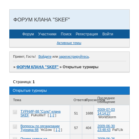
ФОРУМ КЛАНА "SKEF"
Форум
Участники
Поиск
Регистрация
Войти
Активные темы
Привет, Гость!
Войдите
или
зарегистрируйтесь
.
»
ФОРУМ КЛАНА "SKEF"
»
Открытые турниры
Страница:
1
Открытые турниры
Последнее
Тема
Ответов
Просмотров
сообщение
2009-07-03
ТУРНИР-88 "Соло" клана
51
1688
14:14:27
SKEF
PuKoIIIeT
[
1
2
]
WorldStorm
Вопросы по организации
2009-06-30
57
404
Турнира-88
Ye11ow
[
1
2
]
23:48:43
PaFLIk
Прием заявок на
2009-06-26