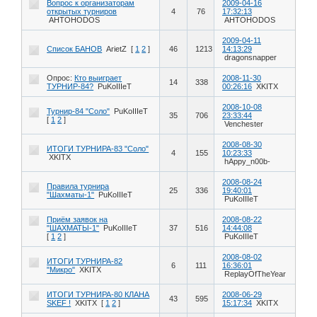
Вопрос к организаторам
2009-04-16
открытых турниров
4
76
17:32:13
AHTOHODOS
AHTOHODOS
2009-04-11
Cписок БАНОВ
ArietZ
[
1
2
]
46
1213
14:13:29
dragonsnapper
Опрос:
Кто выиграет
2008-11-30
14
338
ТУРНИР-84?
PuKoIIIeT
00:26:16
XKITX
2008-10-08
Турнир-84 "Соло"
PuKoIIIeT
35
706
23:33:44
[
1
2
]
Venchester
2008-08-30
ИТОГИ ТУРНИРА-83 "Соло"
4
155
10:23:33
XKITX
hAppy_n00b-
2008-08-24
Правила турнира
25
336
19:40:01
"Шахматы-1"
PuKoIIIeT
PuKoIIIeT
Приём заявок на
2008-08-22
"ШАХМАТЫ-1"
PuKoIIIeT
37
516
14:44:08
[
1
2
]
PuKoIIIeT
2008-08-02
ИТОГИ ТУРНИРА-82
6
111
16:36:01
"Микро"
XKITX
ReplayOfTheYear
ИТОГИ ТУРНИРА-80 КЛАНА
2008-06-29
43
595
SKEF !
XKITX
[
1
2
]
15:17:34
XKITX